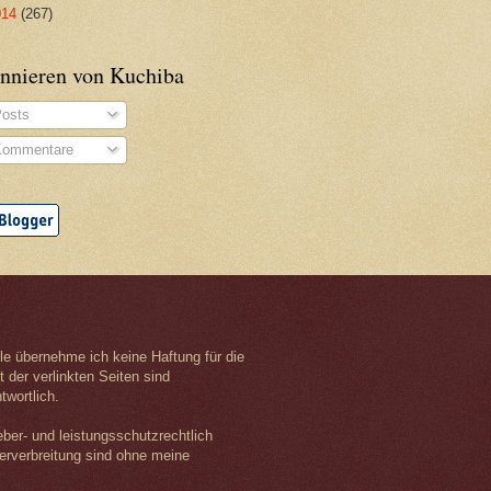
014
(267)
nnieren von Kuchiba
osts
ommentare
olle übernehme ich keine Haftung für die
t der verlinkten Seiten sind
twortlich.
eber- und leistungsschutzrechtlich
terverbreitung sind ohne meine