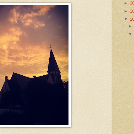
►
2
►
2
▼
2