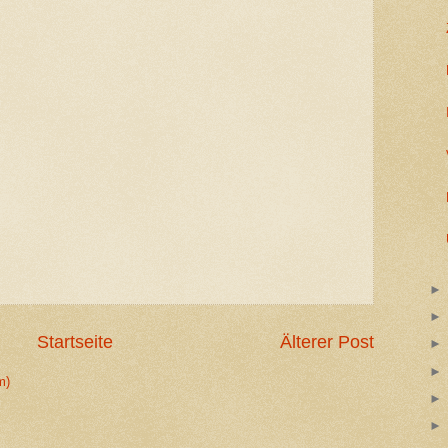
Startseite
Älterer Post
m)