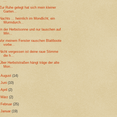
...
Zur Ruhe gelegt hat sich mein kleiner
Garten...
Nachts ... heimlich im Mondlicht, ein
Wurmdurch...
In der Herbstsonne und nur lauschen auf
Win...
Vor meinem Fenster rauschen Blattboote
vorbe...
Nicht vergessen ist deine raue Stimme
die h...
Über Herbststraßen hängt träge der alte
Mon...
►
August
(14)
►
Juni
(10)
►
April
(2)
►
März
(2)
►
Februar
(25)
►
Januar
(19)