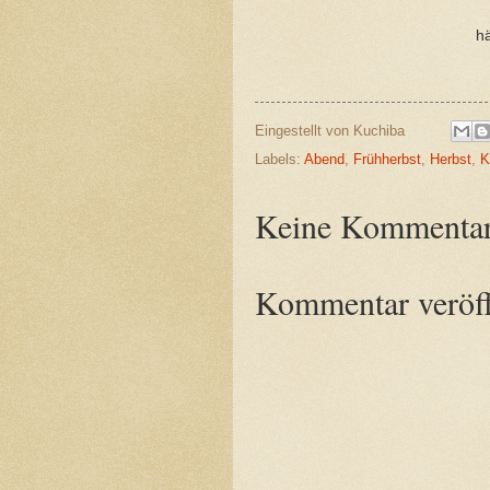
hä
K
Eingestellt von
Kuchiba
Labels:
Abend
,
Frühherbst
,
Herbst
,
K
Keine Kommentar
Kommentar veröff