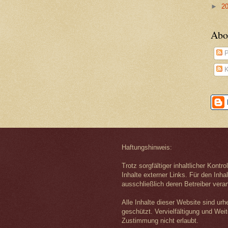
►
2
Abo
P
K
Haftungshinweis:
Trotz sorgfältiger inhaltlicher Kontr
Inhalte externer Links. Für den Inhal
ausschließlich deren Betreiber veran
Alle Inhalte dieser Website sind urh
geschützt. Vervielfältigung und Wei
Zustimmung nicht erlaubt.