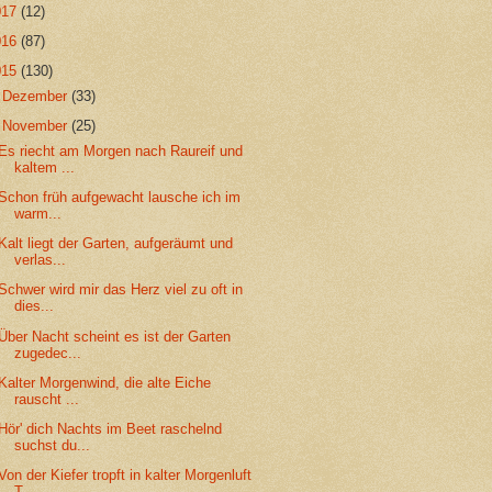
017
(12)
016
(87)
015
(130)
►
Dezember
(33)
▼
November
(25)
Es riecht am Morgen nach Raureif und
kaltem ...
Schon früh aufgewacht lausche ich im
warm...
Kalt liegt der Garten, aufgeräumt und
verlas...
Schwer wird mir das Herz viel zu oft in
dies...
Über Nacht scheint es ist der Garten
zugedec...
Kalter Morgenwind, die alte Eiche
rauscht ...
Hör' dich Nachts im Beet raschelnd
suchst du...
Von der Kiefer tropft in kalter Morgenluft
T...