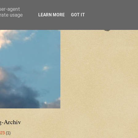
user-agent
erate usage
LEARN MORE
GOT IT
g-Archiv
023
(1)