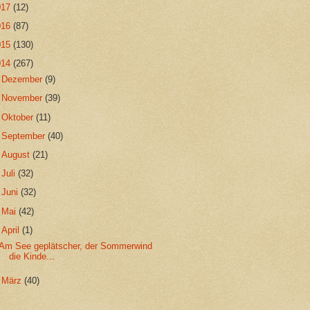
017
(12)
016
(87)
015
(130)
014
(267)
►
Dezember
(9)
►
November
(39)
►
Oktober
(11)
►
September
(40)
►
August
(21)
►
Juli
(32)
►
Juni
(32)
►
Mai
(42)
▼
April
(1)
Am See geplätscher, der Sommerwind
die Kinde...
►
März
(40)