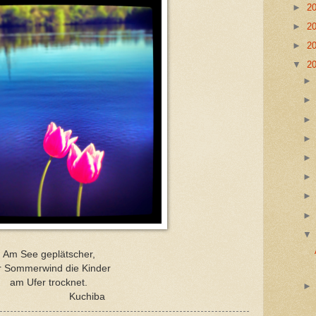
►
2
►
2
►
2
▼
2
Am See geplätscher,
r Sommerwind die Kinder
am Ufer trocknet.
Kuchiba