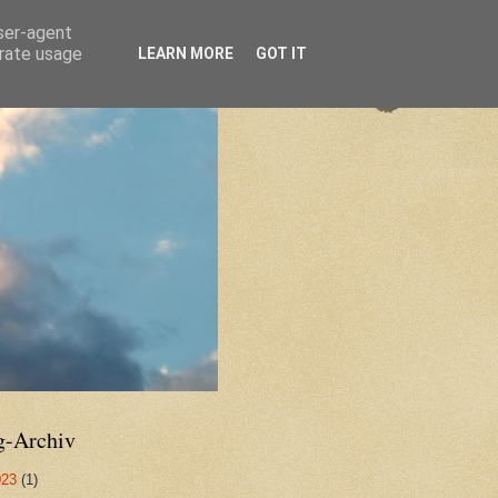
user-agent
erate usage
LEARN MORE
GOT IT
g-Archiv
023
(1)