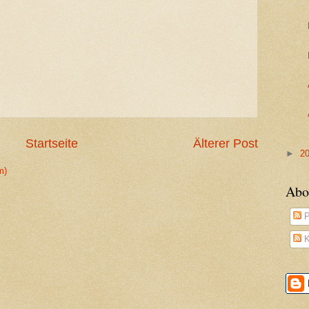
Startseite
Älterer Post
►
2
m)
Abo
P
K