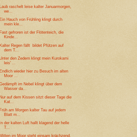
Laub raschelt leise kalter Januarmorgen,
we...
Ein Hauch von Frühling klingt durch
mein kle...
Fast gefroren ist der Flötenteich, die
Kinde...
Kalter Regen fällt bildet Pfützen auf
dem T...
Unter den Zedern klingt mein Kurokami
leis' ...
Endlich wieder hier zu Besuch im alten
Moor ...
Gedämpft im Nebel klingt über dem
Wasser da...
Nur auf dem Kissen sitzt dieser Tage die
Kat...
Früh am Morgen kalter Tau auf jedem
Blatt m...
In der kalten Luft hallt klagend der helle
T...
Mitten im Moor steht einsam krächzend,