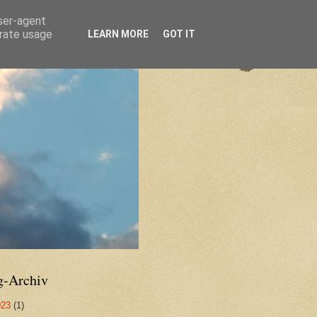
user-agent
erate usage
LEARN MORE
GOT IT
g-Archiv
023
(1)