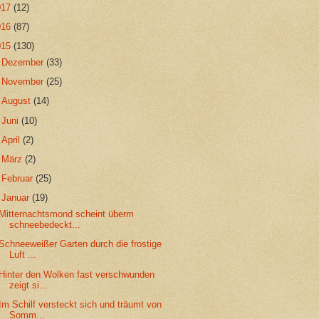
017
(12)
016
(87)
015
(130)
►
Dezember
(33)
►
November
(25)
►
August
(14)
►
Juni
(10)
►
April
(2)
►
März
(2)
►
Februar
(25)
▼
Januar
(19)
Mitternachtsmond scheint überm
schneebedeckt...
Schneeweißer Garten durch die frostige
Luft ...
Hinter den Wolken fast verschwunden
zeigt si...
Im Schilf versteckt sich und träumt von
Somm...