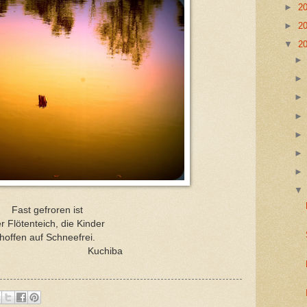
►
2
►
2
▼
2
Fast gefroren ist
r Flötenteich, die Kinder
hoffen auf Schneefrei.
uchiba