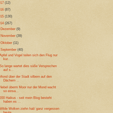
017
(12)
016
(87)
015
(130)
014
(267)
►
Dezember
(9)
►
November
(39)
►
Oktober
(11)
▼
September
(40)
Apfel und Vogel teilen sich den Flug nur
kur...
So lange wartet dies süße Versprechen
auf s...
Mond über der Stadt silbern auf den
Dächern ...
Nebel überm Moor nur der Mond wacht
so einsa...
200 Haikus - seit mein Blog besteht
haben es ...
Wilde Wolken ziehn hab' ganz vergessen
heute...