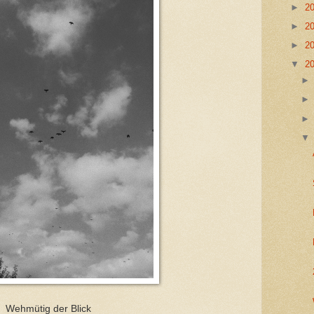
►
2
►
2
►
2
▼
2
Wehmütig der Blick