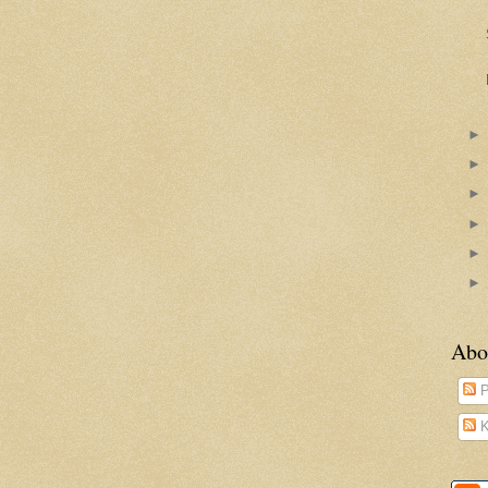
Abo
P
K