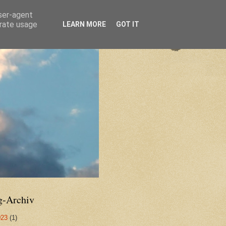
user-agent
erate usage
LEARN MORE
GOT IT
g-Archiv
023
(1)