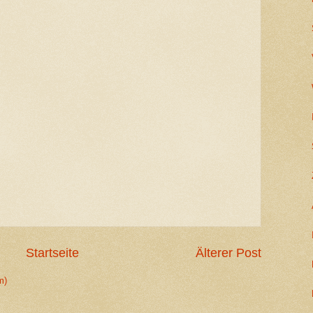
Startseite
Älterer Post
m)