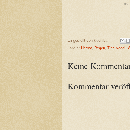
nur
K
Eingestellt von
Kuchiba
Labels:
Herbst
,
Regen
,
Tier
,
Vögel
,
W
Keine Kommentar
Kommentar veröff