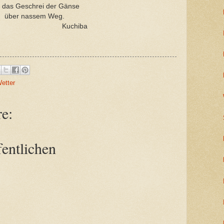
 das Geschrei der Gänse
über nassem Weg.
uchiba
etter
e:
entlichen