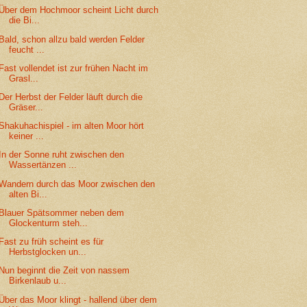
Über dem Hochmoor scheint Licht durch
die Bi...
Bald, schon allzu bald werden Felder
feucht ...
Fast vollendet ist zur frühen Nacht im
Grasl...
Der Herbst der Felder läuft durch die
Gräser...
Shakuhachispiel - im alten Moor hört
keiner ...
In der Sonne ruht zwischen den
Wassertänzen ...
Wandern durch das Moor zwischen den
alten Bi...
Blauer Spätsommer neben dem
Glockenturm steh...
Fast zu früh scheint es für
Herbstglocken un...
Nun beginnt die Zeit von nassem
Birkenlaub u...
Über das Moor klingt - hallend über dem