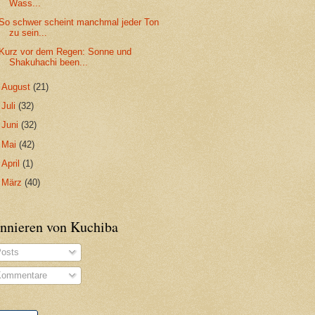
Wass...
So schwer scheint manchmal jeder Ton
zu sein...
Kurz vor dem Regen: Sonne und
Shakuhachi been...
►
August
(21)
►
Juli
(32)
►
Juni
(32)
►
Mai
(42)
►
April
(1)
►
März
(40)
nnieren von Kuchiba
osts
ommentare