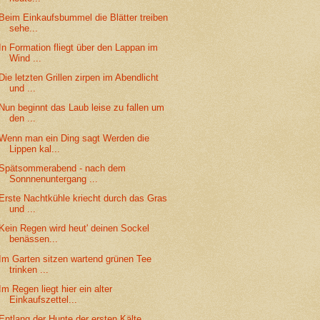
Beim Einkaufsbummel die Blätter treiben
sehe...
In Formation fliegt über den Lappan im
Wind ...
Die letzten Grillen zirpen im Abendlicht
und ...
Nun beginnt das Laub leise zu fallen um
den ...
Wenn man ein Ding sagt Werden die
Lippen kal...
Spätsommerabend - nach dem
Sonnnenuntergang ...
Erste Nachtkühle kriecht durch das Gras
und ...
Kein Regen wird heut' deinen Sockel
benässen...
Im Garten sitzen wartend grünen Tee
trinken ...
Im Regen liegt hier ein alter
Einkaufszettel...
Entlang der Hunte der ersten Kälte