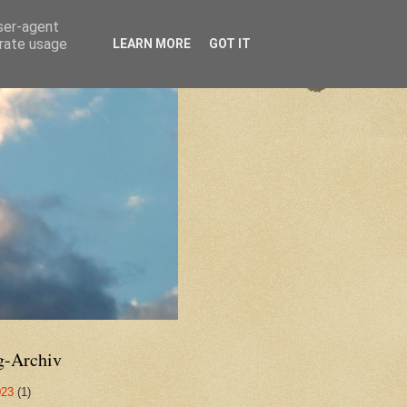
user-agent
erate usage
LEARN MORE
GOT IT
g-Archiv
023
(1)