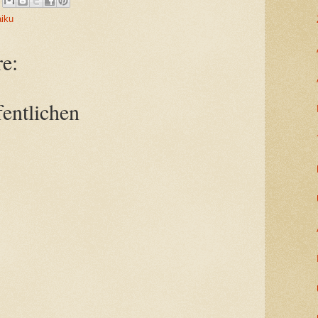
iku
e:
entlichen