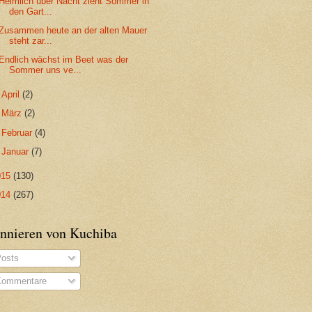
Heimlich über Nacht zieht Sommer in
den Gart...
Zusammen heute an der alten Mauer
steht zar...
Endlich wächst im Beet was der
Sommer uns ve...
►
April
(2)
►
März
(2)
►
Februar
(4)
►
Januar
(7)
015
(130)
014
(267)
nnieren von Kuchiba
osts
ommentare