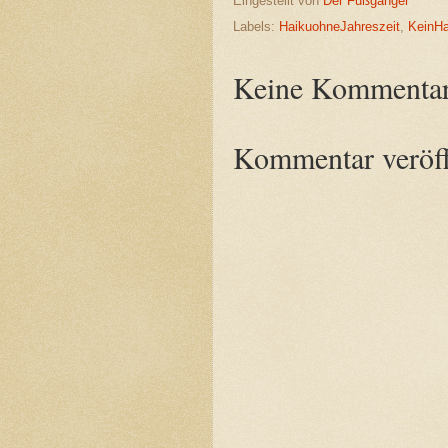
Eingestellt von
Der Fußgänger
Labels:
HaikuohneJahreszeit
,
KeinHa
Keine Kommentar
Kommentar veröff