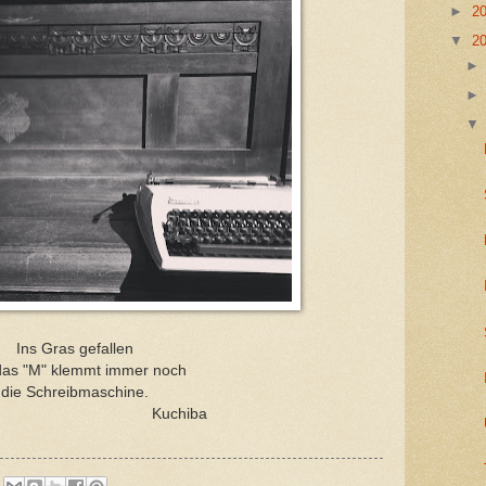
►
2
▼
2
Ins Gras gefallen
das "M" klemmt immer noch
die Schreibmaschine.
uchiba