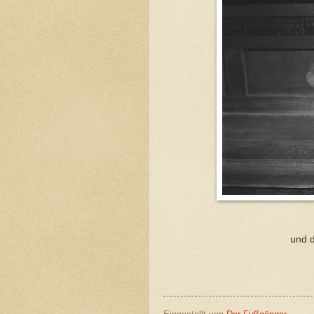
und 
K