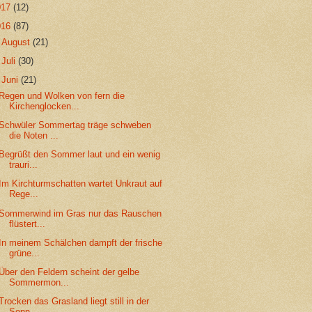
017
(12)
016
(87)
►
August
(21)
►
Juli
(30)
▼
Juni
(21)
Regen und Wolken von fern die
Kirchenglocken...
Schwüler Sommertag träge schweben
die Noten ...
Begrüßt den Sommer laut und ein wenig
trauri...
Im Kirchturmschatten wartet Unkraut auf
Rege...
Sommerwind im Gras nur das Rauschen
flüstert...
In meinem Schälchen dampft der frische
grüne...
Über den Feldern scheint der gelbe
Sommermon...
Trocken das Grasland liegt still in der
Sonn...