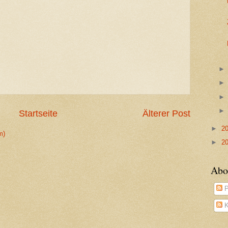
Startseite
Älterer Post
►
2
m)
►
2
Abo
P
K