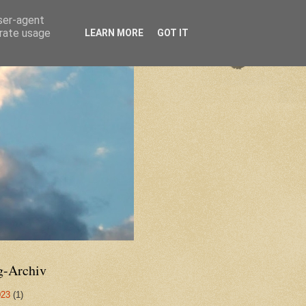
user-agent
erate usage
LEARN MORE
GOT IT
g-Archiv
023
(1)