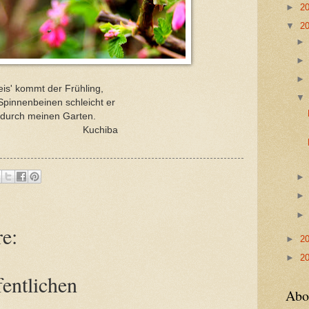
►
2
▼
2
eis' kommt der Frühling,
Spinnenbeinen schleicht er
durch meinen Garten.
uchiba
e:
►
2
►
2
entlichen
Abo