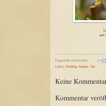
L
auf 
K
Eingestellt von
Kuchiba
Labels:
Frühling
,
Garten
,
Tier
Keine Kommentar
Kommentar veröff