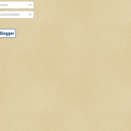
osts
ommentare