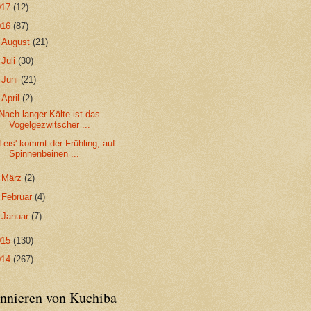
017
(12)
016
(87)
►
August
(21)
►
Juli
(30)
►
Juni
(21)
▼
April
(2)
Nach langer Kälte ist das
Vogelgezwitscher ...
Leis' kommt der Frühling, auf
Spinnenbeinen ...
►
März
(2)
►
Februar
(4)
►
Januar
(7)
015
(130)
014
(267)
nnieren von Kuchiba