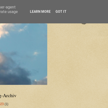
user-agent
erate usage
LEARN MORE
GOT IT
g-Archiv
023
(1)