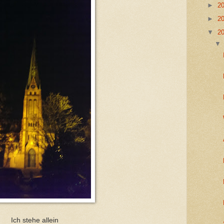
►
2
►
2
▼
2
Ich stehe allein