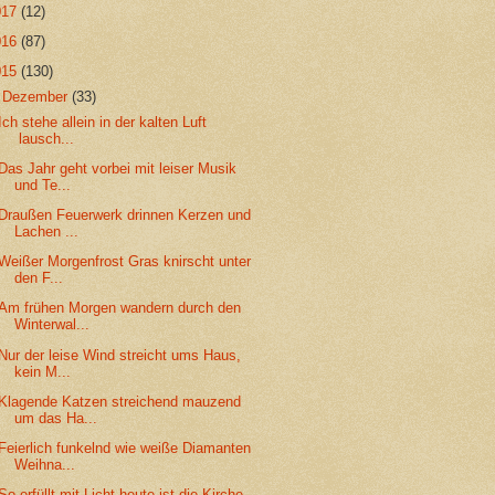
017
(12)
016
(87)
015
(130)
▼
Dezember
(33)
Ich stehe allein in der kalten Luft
lausch...
Das Jahr geht vorbei mit leiser Musik
und Te...
Draußen Feuerwerk drinnen Kerzen und
Lachen ...
Weißer Morgenfrost Gras knirscht unter
den F...
Am frühen Morgen wandern durch den
Winterwal...
Nur der leise Wind streicht ums Haus,
kein M...
Klagende Katzen streichend mauzend
um das Ha...
Feierlich funkelnd wie weiße Diamanten
Weihna...
So erfüllt mit Licht heute ist die Kirche