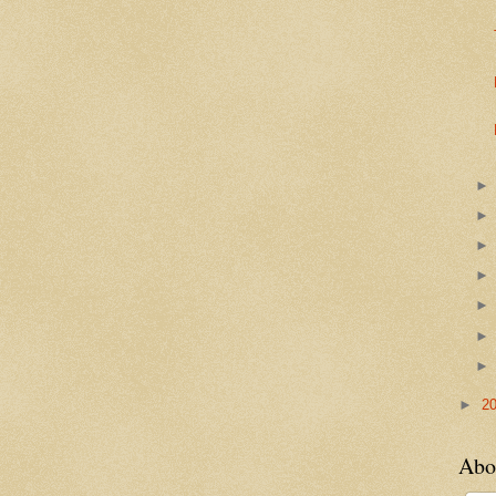
►
2
Abo