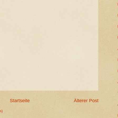
Startseite
Älterer Post
m)