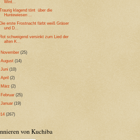
Wint...
Traurig klagend tönt über die
Huntewiesen ...
Die erste Frostnacht färbt weiß Gräser
und D...
Rot schweigend versinkt zum Lied der
alten K...
►
November
(25)
►
August
(14)
►
Juni
(10)
►
April
(2)
►
März
(2)
►
Februar
(25)
►
Januar
(19)
014
(267)
nnieren von Kuchiba