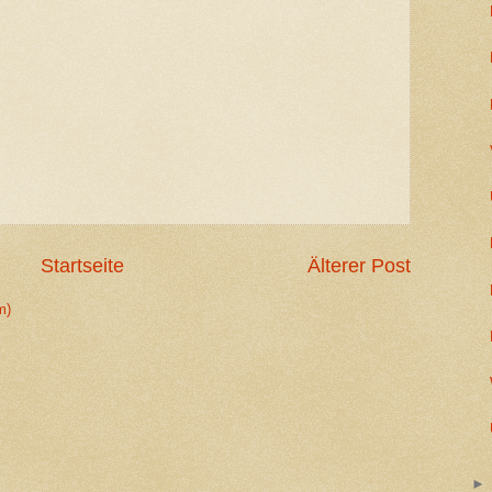
Startseite
Älterer Post
m)