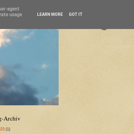
user-agent
erate usage
LEARN MORE
GOT IT
g-Archiv
023
(1)