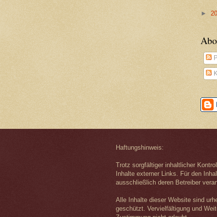
►
2
Abo
P
K
Haftungshinweis:
Trotz sorgfältiger inhaltlicher Kontr
Inhalte externer Links. Für den Inhal
ausschließlich deren Betreiber veran
Alle Inhalte dieser Website sind urh
geschützt. Vervielfältigung und Wei