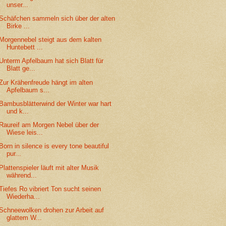
unser...
Schäfchen sammeln sich über der alten
Birke ...
Morgennebel steigt aus dem kalten
Huntebett ...
Unterm Apfelbaum hat sich Blatt für
Blatt ge...
Zur Krähenfreude hängt im alten
Apfelbaum s...
Bambusblätterwind der Winter war hart
und k...
Raureif am Morgen Nebel über der
Wiese leis...
Born in silence is every tone beautiful
pur...
Plattenspieler läuft mit alter Musik
während...
Tiefes Ro vibriert Ton sucht seinen
Wiederha...
Schneewolken drohen zur Arbeit auf
glattem W...