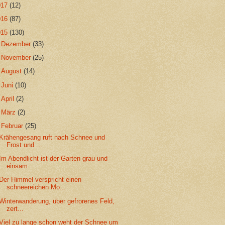
017
(12)
016
(87)
015
(130)
►
Dezember
(33)
►
November
(25)
►
August
(14)
►
Juni
(10)
►
April
(2)
►
März
(2)
▼
Februar
(25)
Krähengesang ruft nach Schnee und
Frost und ...
Im Abendlicht ist der Garten grau und
einsam...
Der Himmel verspricht einen
schneereichen Mo...
Winterwanderung, über gefrorenes Feld,
zert...
Viel zu lange schon weht der Schnee um