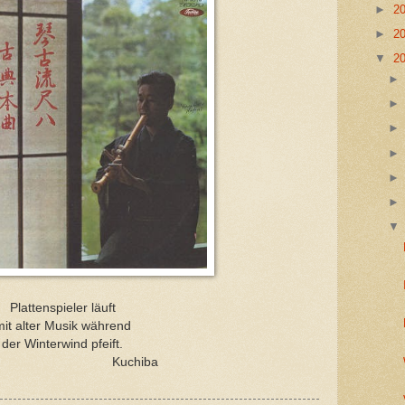
►
2
►
2
▼
2
Plattenspieler läuft
mit alter Musik während
der Winterwind pfeift.
uchiba