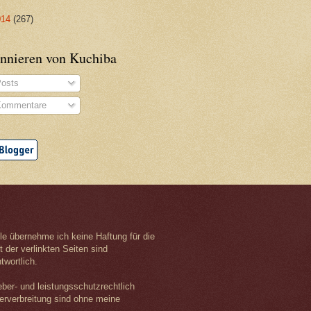
014
(267)
nnieren von Kuchiba
osts
ommentare
olle übernehme ich keine Haftung für die
t der verlinkten Seiten sind
twortlich.
eber- und leistungsschutzrechtlich
terverbreitung sind ohne meine