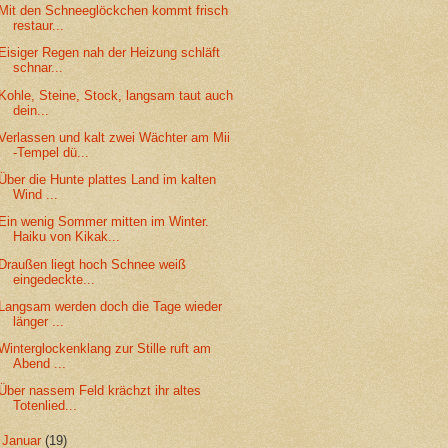
Mit den Schneeglöckchen kommt frisch
restaur...
Eisiger Regen nah der Heizung schläft
schnar...
Kohle, Steine, Stock, langsam taut auch
dein...
Verlassen und kalt zwei Wächter am Mii
-Tempel dü...
Über die Hunte plattes Land im kalten
Wind ...
Ein wenig Sommer mitten im Winter.
Haiku von Kikak...
Draußen liegt hoch Schnee weiß
eingedeckte...
Langsam werden doch die Tage wieder
länger ...
Winterglockenklang zur Stille ruft am
Abend ...
Über nassem Feld krächzt ihr altes
Totenlied...
►
Januar
(19)